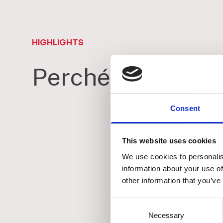
HIGHLIGHTS
Perché scegliere
Consent
01
This website uses cookies
Caratteristic
We use cookies to personalis
tecniche
information about your use of
other information that you’ve
L’apparecchiatura R6 E
per operazioni di trat
Consent
con una corrente massi
Necessary
Selection