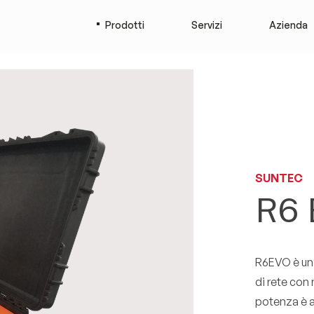
Prodotti
Servizi
Azienda
SUNTEC
R6 
R6EVO è un’
di rete con
potenza è a