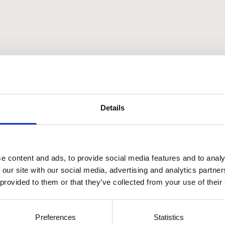
 R6 Evo?
Details
02
he
Cosa include
e content and ads, to provide social media features and to analy
 our site with our social media, advertising and analytics partn
Include una scheda di regolazione de
 provided to them or that they’ve collected from your use of their
temperatura per il controllo di sei
VO è progettata
uscite, con regolazione PID, selezio
tamento termico
tra funzionamento manuale e
ma per uscita di
Preferences
Statistics