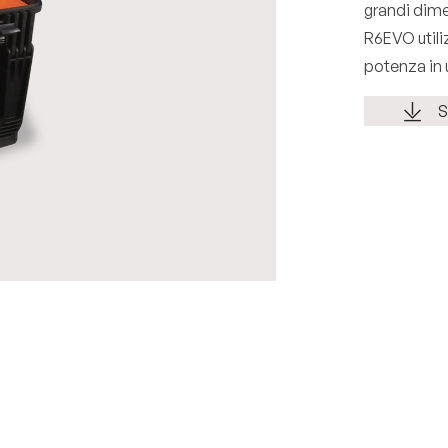
grandi dime
R6EVO utiliz
potenza in 
S