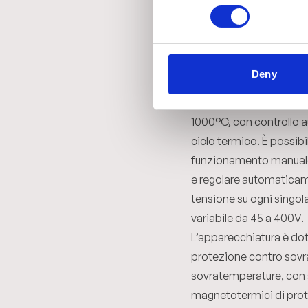
50A e alimentazione tr
50/60Hz. La regolazion
di tipo statico a diodi c
una potenza per ogni si
Deny
pari a 20KVA. La temper
regolabile in modo cont
1000°C, con controllo 
ciclo termico. È possibil
funzionamento manual
e regolare automaticam
tensione su ogni singola
variabile da 45 a 400V.
L’apparecchiatura è dot
protezione contro sovr
sovratemperature, con s
magnetotermici di prot