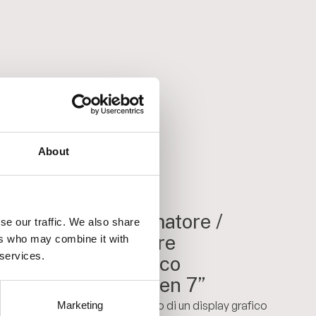
About
03
Programmatore /
se our traffic. We also share
registratore
ers who may combine it with
lla
 services.
videografico
touchscreen 7”
ne
Il sistema è dotato di un display grafico
Marketing