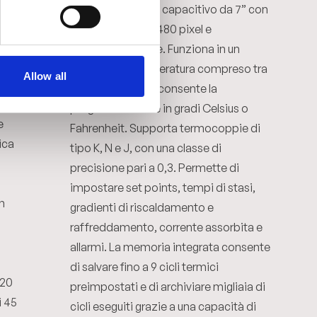
TFT touch screen capacitivo da 7” con
risoluzione 800×480 pixel e
o
retroilluminazione. Funziona in un
ne
intervallo di temperatura compreso tra
Allow all
-20°C e +65°C e consente la
e la
programmazione in gradi Celsius o
e
Fahrenheit. Supporta termocoppie di
ica
tipo K, N e J, con una classe di
precisione pari a 0,3. Permette di
impostare set points, tempi di stasi,
n
gradienti di riscaldamento e
raffreddamento, corrente assorbita e
allarmi. La memoria integrata consente
di salvare fino a 9 cicli termici
420
preimpostati e di archiviare migliaia di
i 45
cicli eseguiti grazie a una capacità di