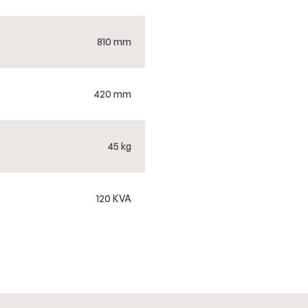
810 mm
420 mm
45 kg
120 KVA