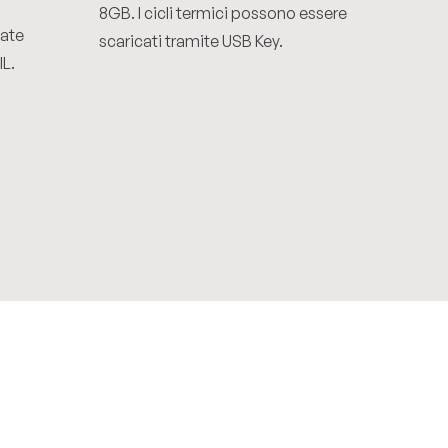
8GB. I cicli termici possono essere
tate
scaricati tramite USB Key.
IL.