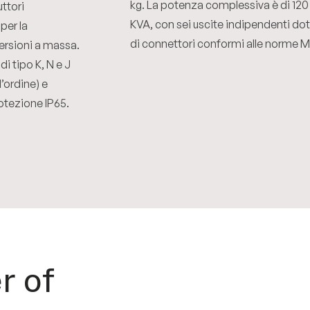
kg. La potenza complessiva è di 120
uttori
KVA, con sei uscite indipendenti do
per la
di connettori conformi alle norme M
ersioni a massa.
 tipo K, N e J
d’ordine) e
otezione IP65.
r of