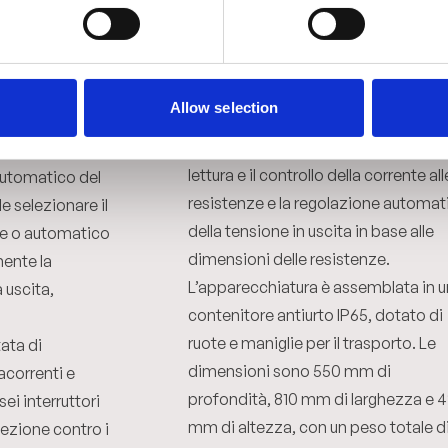
automatico, allarme di banda
ifase 400V
regolabile, linearizzazione della
e di potenza è
termocoppia, isolamento galvanic
ontrollati, con
della termocoppia e compensazio
ngola uscita
Allow selection
automatica della temperatura
atura è
ambiente. Il sistema consente inoltr
inuo da 0 a
lettura e il controllo della corrente all
automatico del
resistenze e la regolazione automat
e selezionare il
della tensione in uscita in base alle
e o automatico
dimensioni delle resistenze.
ente la
L’apparecchiatura è assemblata in u
 uscita,
contenitore antiurto IP65, dotato di
ruote e maniglie per il trasporto. Le
ata di
dimensioni sono 550 mm di
acorrenti e
profondità, 810 mm di larghezza e 
ei interruttori
mm di altezza, con un peso totale d
ezione contro i