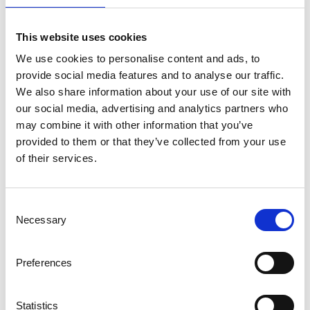
This website uses cookies
X-RAY WORX
We use cookies to personalise content and ads, to
provide social media features and to analyse our traffic.
X-Ray Tube THE Line
We also share information about your use of our site with
Scopri di più
our social media, advertising and analytics partners who
may combine it with other information that you’ve
provided to them or that they’ve collected from your use
X-RAY WORX
of their services.
X-Ray Tube XC Line
Scopri di più
Consent
Necessary
Selection
X-RAY WORX
Preferences
X-Ray-Tube THE Plus Line
Scopri di più
Statistics