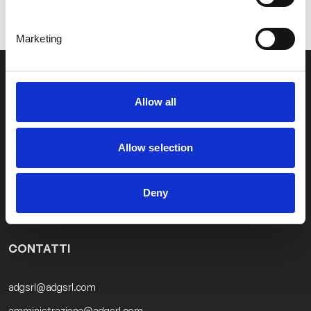
Marketing
Allow all
CONTATTACI
Contatti ADG
Allow selection
Contattaci per ricevere informazioni sui nostri prodotti o avere la
Deny
soluzione più adatta per la tua applicazione.
CONTATTI
adgsrl@adgsrl.com
amministrazione@adgsrl.com