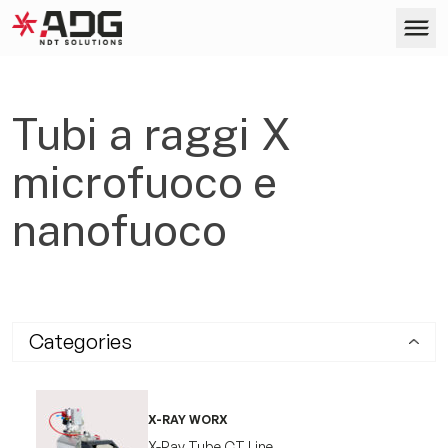
ADG
Skip to content
Prodotti
Tubi a raggi X
microfuoco e
Servizi
nanofuoco
Azienda
Applicazioni
Categories
Contattaci
X-RAY WORX
X-Ray Tube CT Line