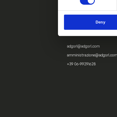
Contattaci per ricevere informa
prodotti o avere la soluzione p
applicazione.
Deny
CONTATTI
adgsrl@adgsrl.com
amministrazione@adgsrl.co
+39 06-99291628