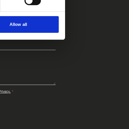
C
o
g
n
R
o
u
Allow all
m
o
e
o
Privacy.
*