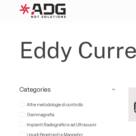
ADG
Skip to content
Prodotti
Eddy Curre
Servizi
Azienda
Categories
Applicazioni
Altre metodologie di controllo
Gammagrafia
Contattaci
Impianti Radiografici e ad Ultrasuoni
Liquidi Penetranti e Magnetici