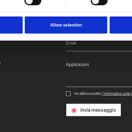
N
zioni sui nostri
o
iù adatta per la tua
m
e
A
z
Allow selection
i
e
l
E
n
m
d
a
a
i
A
m
l
p
*
p
l
i
c
a
G
A
Ho letto e accetto
l’informativa sulla 
z
D
g
i
P
r
Invia messaggio
o
R
e
n
A
e
i
g
m
r
e