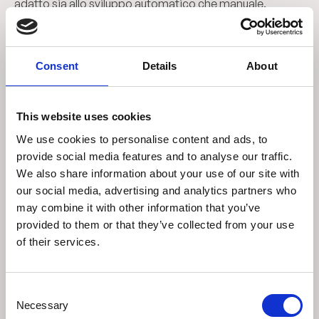
adatto sia allo sviluppo automatico che manuale.
Garantisce un basso tasso di rigenerazione per un
utilizzo efficiente dei prodotti chimici e assicura una
qualità d’archiviazione ottimale. È compatibile con i
Consent
Details
About
miscelatori chimici automatici e si diluisce facilmente
(1+3 con H₂O).
This website uses cookies
We use cookies to personalise content and ads, to
03
provide social media features and to analyse our traffic.
We also share information about your use of our site with
INDUSTREX Manual Stop Bath
our social media, advertising and analytics partners who
Il bagno d’arresto manuale INDUSTREX è una soluzione
may combine it with other information that you’ve
inodore che, una volta miscelata, produce 20 litri di
provided to them or that they’ve collected from your use
of their services.
bagno d’arresto pronto all’uso. Contiene un indicatore di
colore che cambia da arancione-giallo a magenta-rosso
quando il pH raggiunge 5.2, segnalando la necessità di
Consent
sostituzione. La sua elevata stabilità chimica e il potere
Necessary
Selection