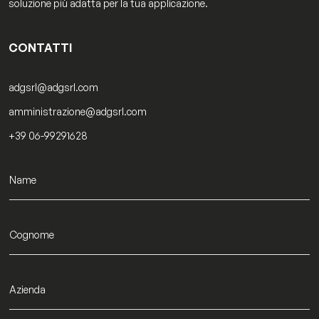
soluzione più adatta per la tua applicazione.
CONTATTI
adgsrl@adgsrl.com
amministrazione@adgsrl.com
+39 06-99291628
N
*
o
E
m
e
a
C
i
o
l
g
A
n
g
o
r
A
m
e
z
e
e
i