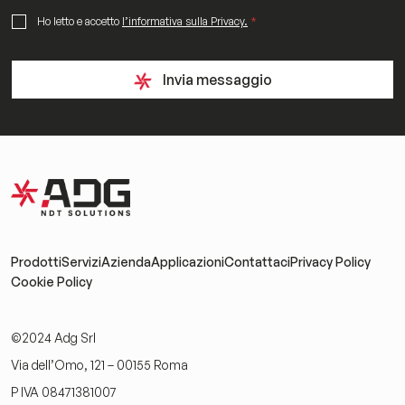
c
a
G
Ho letto e accetto
l’informativa sulla Privacy.
*
z
D
i
P
o
R
Invia messaggio
n
A
i
g
r
e
e
m
e
n
t
*
Prodotti
Servizi
Azienda
Applicazioni
Contattaci
Privacy Policy
Cookie Policy
©2024 Adg Srl
Via dell’Omo, 121 – 00155 Roma
P IVA 08471381007