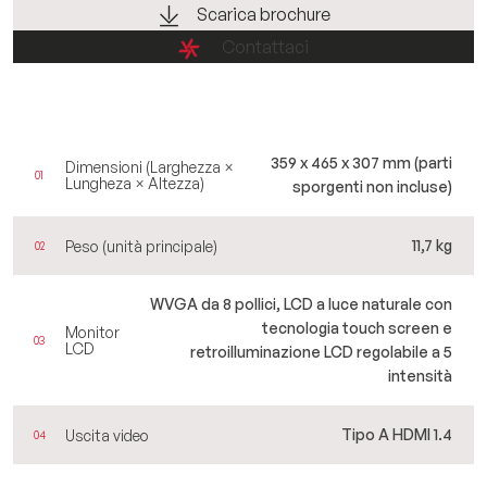
Scarica brochure
Contattaci
359 x 465 x 307 mm (parti
Dimensioni (Larghezza ×
01
Lungheza × Altezza)
sporgenti non incluse)
11,7 kg
Peso (unità principale)
02
WVGA da 8 pollici, LCD a luce naturale con
tecnologia touch screen e
Monitor
03
LCD
retroilluminazione LCD regolabile a 5
intensità
Tipo A HDMI 1.4
Uscita video
04