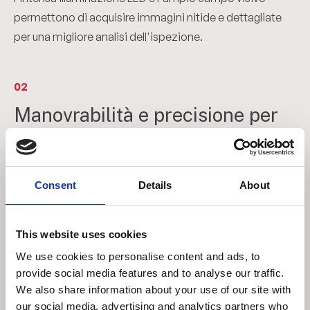
permettono di acquisire immagini nitide e dettagliate
per una migliore analisi dell'ispezione.
02
Manovrabilità e precisione per
tubazioni complesse
Il videoscopio IPLEX GAir combina elevata manovrabilità
e illuminazione intensa per raggiungere rapidamente
Consent
Details
About
obiettivi distanti e identificare difetti con precisione. Il
terminale guida riduce l'attrito e attraversa facilmente i
raccordi tra tubazioni, mentre l’Adattatore push rod
This website uses cookies
facilita il passaggio nei gomiti. L’articolazione
We use cookies to personalise content and ads, to
pneumatica integrata consente un controllo preciso
provide social media features and to analyse our traffic.
We also share information about your use of our site with
indipendentemente dalla lunghezza della sonda,
our social media, advertising and analytics partners who