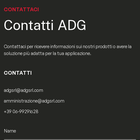
CONTATTACI
Contatti ADG
Contattaci per ricevere informazioni sui nostri prodotti o avere la
soluzione più adatta per la tua applicazione.
CONTATTI
adgsrl@adgsrl.com
amministrazione@adgsrl.com
+39 06-99291628
N
R
o
u