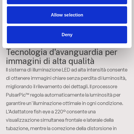
trasporto compatta con ruote facilita lo spostamento
dello strumento, mentre il sistema di bloccaggio
Allow selection
assicura la stabilità durante le operazioni di ispezione.
Deny
04
Tecnologia d'avanguardia per
immagini di alta qualità
Il sistema di illuminazione LED ad alta intensità consente
di ottenere immagini chiare senza perdita di luminosità,
migliorando il rilevamento dei dettagli. Il processore
PulsarPic™ regola automaticamente la luminosità per
garantire un'illuminazione ottimale in ogni condizione.
L’Adattatore fish eye a 220° consente una
visualizzazione simultanea frontale e laterale della
tubazione, mentre la correzione della distorsione in