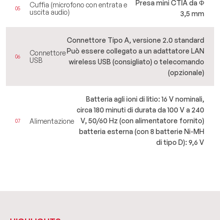
Presa mini CTIA da Φ
Cuffia (microfono con entrata e
05
uscita audio)
3,5 mm
Connettore Tipo A, versione 2.0 standard
Può essere collegato a un adattatore LAN
Connettore
06
USB
wireless USB (consigliato) o telecomando
(opzionale)
Batteria agli ioni di litio: 16 V nominali,
circa 180 minuti di durata da 100 V a 240
V, 50/60 Hz (con alimentatore fornito)
Alimentazione
07
batteria esterna (con 8 batterie Ni-MH
di tipo D): 9,6 V