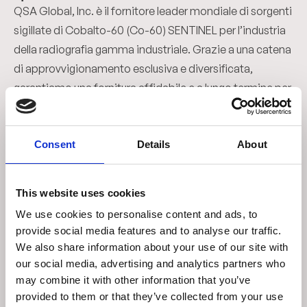
QSA Global, Inc. è il fornitore leader mondiale di sorgenti
sigillate di Cobalto-60 (Co-60) SENTINEL per l’industria
della radiografia gamma industriale. Grazie a una catena
di approvvigionamento esclusiva e diversificata,
garantiamo una fornitura affidabile e a lungo termine per
i nostri clienti. Tutti i nostri prodotti sono progettati,
testati e realizzati in conformità con i requisiti della
Consent
Details
About
norma ISO 5579:2013.
This website uses cookies
02
We use cookies to personalise content and ads, to
Consegna a livello globale
provide social media features and to analyse our traffic.
La gestione dei materiali radioattivi è un processo
We also share information about your use of our site with
complesso, che deve rispettare tutte le normative
our social media, advertising and analytics partners who
vigenti in materia di trasporto. QSA Global, Inc. mette a
may combine it with other information that you’ve
provided to them or that they’ve collected from your use
disposizione una rete globale di specialisti in