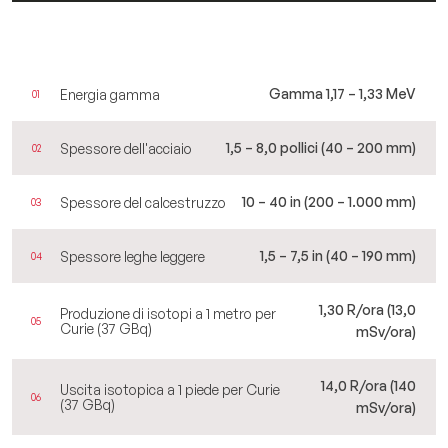
Gamma 1,17 – 1,33 MeV
Energia gamma
01
1,5 – 8,0 pollici (40 – 200 mm)
Spessore dell'acciaio
02
10 – 40 in (200 – 1.000 mm)
Spessore del calcestruzzo
03
1,5 – 7,5 in (40 – 190 mm)
Spessore leghe leggere
04
1,30 R/ora (13,0
Produzione di isotopi a 1 metro per
05
Curie (37 GBq)
mSv/ora)
14,0 R/ora (140
Uscita isotopica a 1 piede per Curie
06
(37 GBq)
mSv/ora)