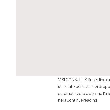
VISI CONSULT X-line X-line è u
utilizzato per tutti i tipi di
automatizzato e persino l’ana
“X-line
nella
Continue reading